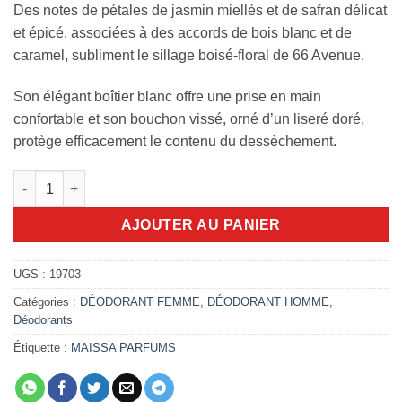
Des notes de pétales de jasmin miellés et de safran délicat
et épicé, associées à des accords de bois blanc et de
caramel, subliment le sillage boisé-floral de 66 Avenue.
Son élégant boîtier blanc offre une prise en main
confortable et son bouchon vissé, orné d’un liseré doré,
protège efficacement le contenu du dessèchement.
quantité de Stick Maison Maissa 66 Avenue 75ml
AJOUTER AU PANIER
UGS :
19703
Catégories :
DÉODORANT FEMME
,
DÉODORANT HOMME
,
Déodorants
Étiquette :
MAISSA PARFUMS