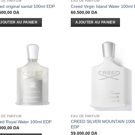
 DE PARFUM
EAU DE PARFUM
ed original santal 100ml EDP
Creed Virgin Island Water 100ml
500,00
DA
60.500,00
DA
JOUTER AU PANIER
AJOUTER AU PANIER
 DE PARFUM
EAU DE PARFUM
CREED SILVER MOUNTAIN 100
ed Royal Water 100ml EDP
EDP
000,00
DA
59.000,00
DA