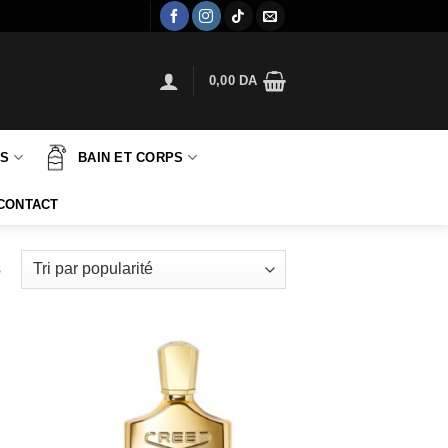
0,00
DA
TS
BAIN ET CORPS
CONTACT
Trié
s
par
popularité