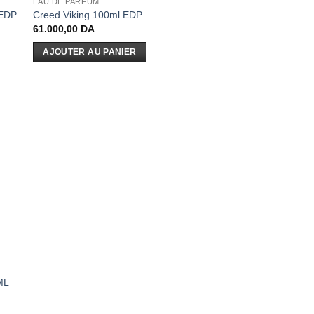
EAU DE PARFUM
 EDP
Creed Viking 100ml EDP
61.000,00
DA
AJOUTER AU PANIER
ML