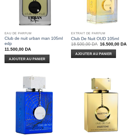
EAU DE PARFUM
EXTRAIT DE PARFUM
Club de nuit urban man 105ml
Club De Nuit OUD 105ml
edp
Le
Le
18.500,00
DA
16.500,00
DA
prix
prix
11.500,00
DA
initial
actue
AJOUTER AU PANIER
était :
est :
AJOUTER AU PANIER
18.500,00 DA.
16.5