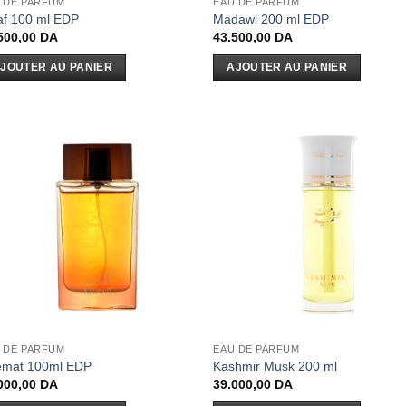
 DE PARFUM
EAU DE PARFUM
af 100 ml EDP
Madawi 200 ml EDP
500,00
DA
43.500,00
DA
JOUTER AU PANIER
AJOUTER AU PANIER
 DE PARFUM
EAU DE PARFUM
emat 100ml EDP
Kashmir Musk 200 ml
000,00
DA
39.000,00
DA