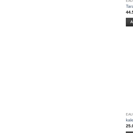
EAU
Tar
44.
A
EAU
kal
25.