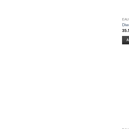
EAU
Diw
35.
A