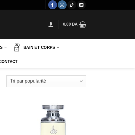
0,00
DA
TS
BAIN ET CORPS
CONTACT
Trié
s
par
popularité