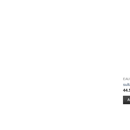
EAU
sul
44.
A