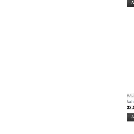
A
EAU
kah
32.
A