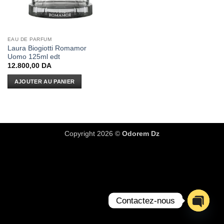
EAU DE PARFUM
Laura Biogiotti Romamor
Uomo 125ml edt
12.800,00
DA
AJOUTER AU PANIER
Copyright 2026 ©
Odorem Dz
Contactez-nous
OPEN