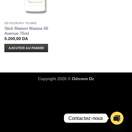
DÉODORANT FEMME
Stick Maison Maissa 66
Avenue 75ml
5.200,00
DA
AJOUTER AU PANIER
Copyright 2026 ©
Odorem Dz
Contactez-nous
OPEN