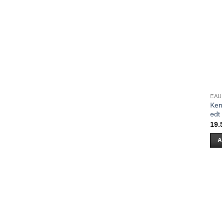
EAU
Ken
edt
19.
A