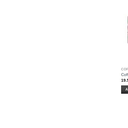
CO
Cof
19.
A