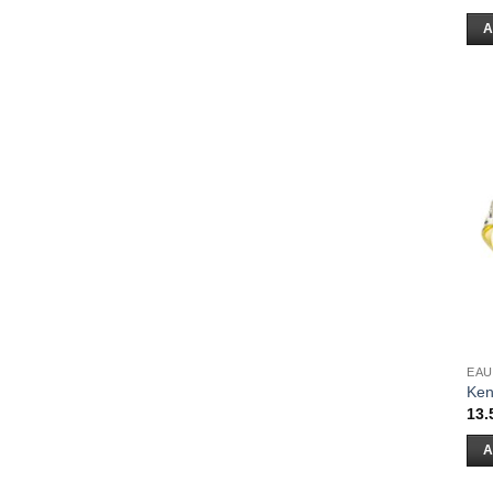
A
EAU
Ken
13.
A