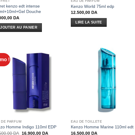
FFRET
EAU DE PARFUM
fret kenzo edt intense
Kenzo World 75ml edp
ml+10ml+Gel Douche
12.500,00
DA
000,00
DA
LIRE LA SUITE
JOUTER AU PANIER
mo !
 DE PARFUM
EAU DE TOILLETE
zo Homme Indigo 110ml EDP
Kenzo Homme Marine 110ml edt
Le
Le
500,00
DA
16.900,00
DA
16.500,00
DA