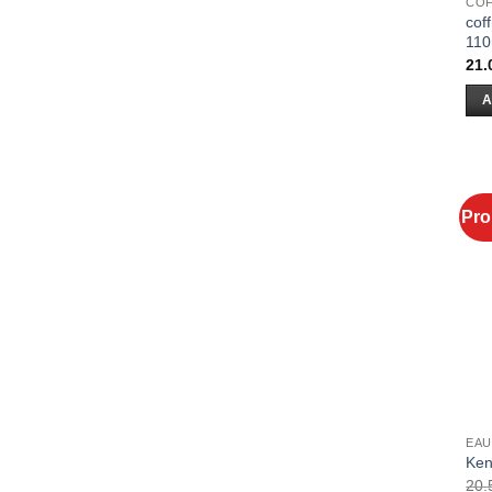
CO
cof
110
21.
A
Pro
EAU
Ken
20.