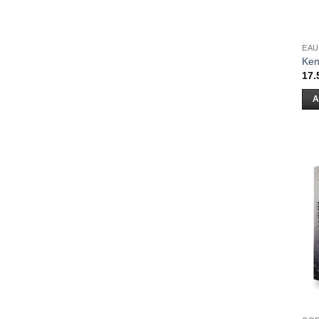
EAU
Ken
17.
A