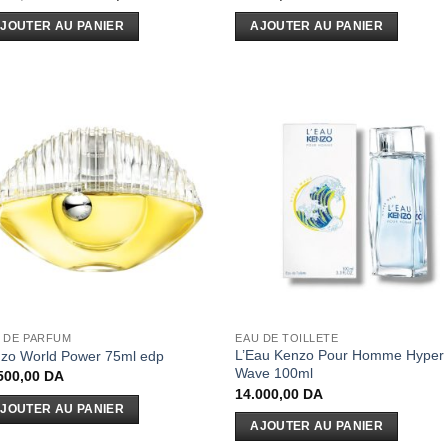
prix
prix
initial
actuel
JOUTER AU PANIER
AJOUTER AU PANIER
était :
est :
20.500,00 DA.
16.900,00 DA.
 DE PARFUM
EAU DE TOILLETE
L’Eau Kenzo Pour Homme Hyper
zo World Power 75ml edp
Wave 100ml
500,00
DA
14.000,00
DA
JOUTER AU PANIER
AJOUTER AU PANIER