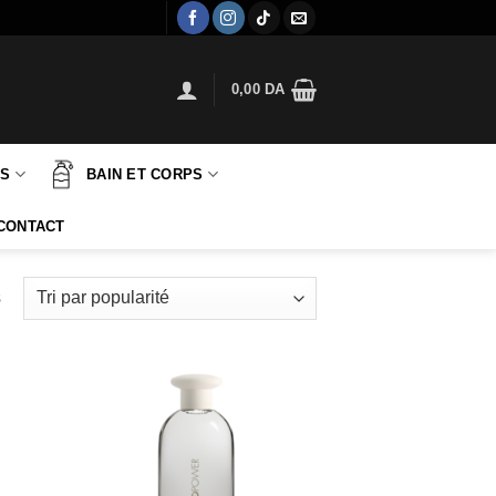
0,00
DA
TS
BAIN ET CORPS
CONTACT
Trié
s
par
popularité