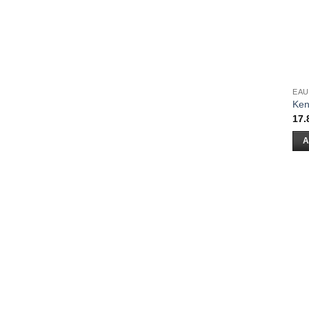
EAU
Ken
17.
A