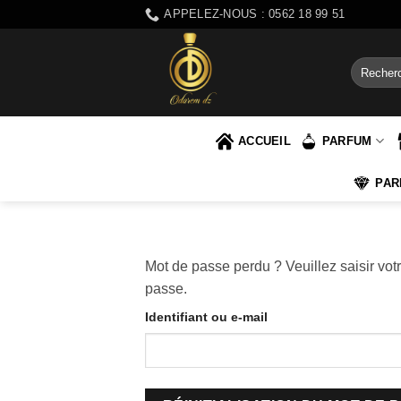
Passer
APPELEZ-NOUS : 0562 18 99 51
au
contenu
Recherch
pour :
ACCUEIL
PARFUM
PAR
Mot de passe perdu ? Veuillez saisir vot
passe.
Obligatoire
Identifiant ou e-mail