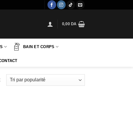
0,00
DA
TS
BAIN ET CORPS
CONTACT
t