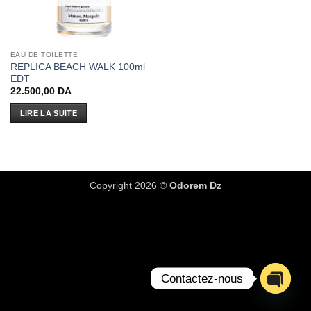
EAU DE TOILETTE
REPLICA BEACH WALK 100ml
EDT
22.500,00
DA
LIRE LA SUITE
Copyright 2026 ©
Odorem Dz
Contactez-nous
OPEN