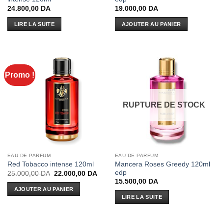
24.800,00
DA
19.000,00
DA
LIRE LA SUITE
AJOUTER AU PANIER
Promo !
RUPTURE DE STOCK
EAU DE PARFUM
EAU DE PARFUM
Mancera Roses Greedy 120ml
Red Tobacco intense 120ml
edp
Le
Le
25.000,00
DA
22.000,00
DA
prix
prix
15.500,00
DA
initial
actuel
AJOUTER AU PANIER
était :
est :
LIRE LA SUITE
25.000,00 DA.
22.000,00 DA.