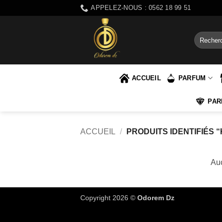
Passer
APPELEZ-NOUS : 0562 18 99 51
au
contenu
Recherch
pour :
ACCUEIL
PARFUM
PAR
ACCUEIL
/
PRODUITS IDENTIFIÉS “
Auc
Copyright 2026 ©
Odorem Dz