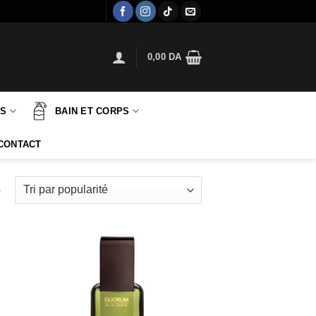
0,00
DA
TS
BAIN ET CORPS
CONTACT
Trié
s
par
popularité