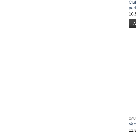
Clu
par
16.
A
EAU
Ver
11.