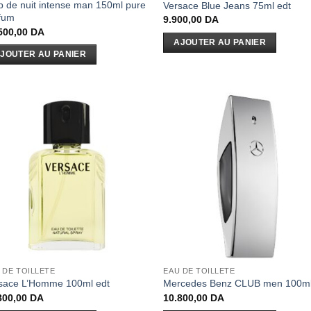
b de nuit intense man 150ml pure
Versace Blue Jeans 75ml edt
fum
9.900,00
DA
500,00
DA
AJOUTER AU PANIER
JOUTER AU PANIER
 DE TOILLETE
EAU DE TOILLETE
sace L’Homme 100ml edt
Mercedes Benz CLUB men 100ml
800,00
DA
10.800,00
DA