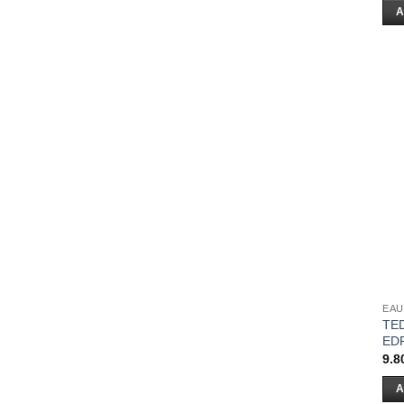
A
EAU
TE
ED
9.8
A