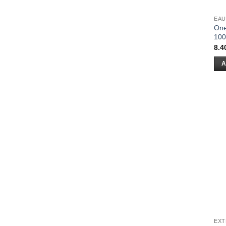
EAU
One
100
8.4
A
EXT