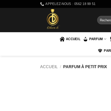
Passer
APPELEZ-NOUS : 0562 18 99 51
au
contenu
Recherch
pour :
ACCUEIL
PARFUM
PAR
ACCUEIL
/
PARFUM À PETIT PRIX