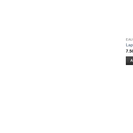
EAU
Lap
7.5
A