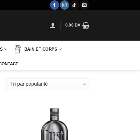
0,00
DA
TS
BAIN ET CORPS
CONTACT
Trié
s
par
popularité