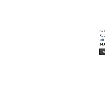
EAU
Rob
edt
14.
A