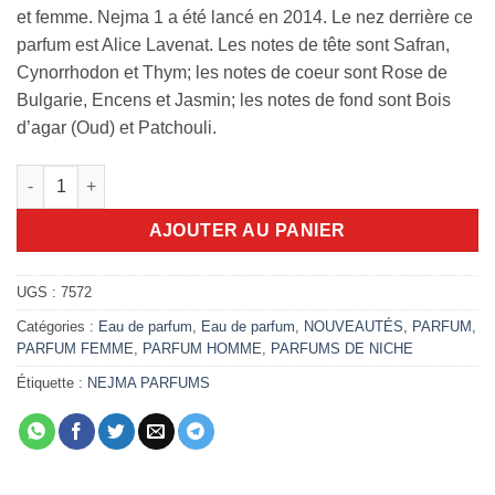
et femme. Nejma 1 a été lancé en 2014. Le nez derrière ce
parfum est Alice Lavenat. Les notes de tête sont Safran,
Cynorrhodon et Thym; les notes de coeur sont Rose de
Bulgarie, Encens et Jasmin; les notes de fond sont Bois
d’agar (Oud) et Patchouli.
quantité de Nejma 1 oud line 100ml EDP
AJOUTER AU PANIER
UGS :
7572
Catégories :
Eau de parfum
,
Eau de parfum
,
NOUVEAUTÉS
,
PARFUM
,
PARFUM FEMME
,
PARFUM HOMME
,
PARFUMS DE NICHE
Étiquette :
NEJMA PARFUMS