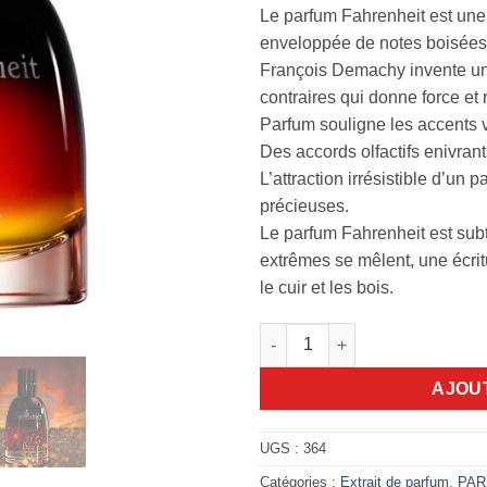
Le parfum Fahrenheit est une 
enveloppée de notes boisées 
François Demachy invente un 
contraires qui donne force et
Parfum souligne les accents vi
Des accords olfactifs enivrant
L’attraction irrésistible d’un
précieuses.
Le parfum Fahrenheit est subtil
extrêmes se mêlent, une écrit
le cuir et les bois.
quantité de Fahrenheit le par
AJOU
UGS :
364
Catégories :
Extrait de parfum
,
PAR