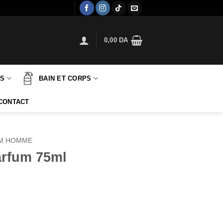
0,00
DA
TS
BAIN ET CORPS
CONTACT
M HOMME
arfum 75ml