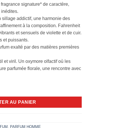
fragrance signature* de caractère,
inédites.
sillage addictif, une harmonie des
 raffinement à la composition. Fahrenheit
brants et sensuels de violette et de cuir.
s et puissants.
 parfum exalté par des matières premières
 et viril. Un oxymore olfactif où les
ure parfumée florale, une rencontre avec
fum 75ml
TER AU PANIER
FUM
,
PARFUM HOMME