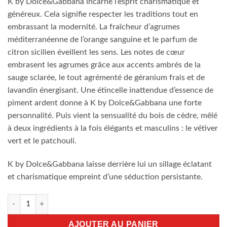
K by Dolce&Gabbana incarne l’esprit charismatique et
généreux. Cela signifie respecter les traditions tout en
embrassant la modernité. La fraîcheur d’agrumes
méditerranéenne de l’orange sanguine et le parfum de
citron sicilien éveillent les sens. Les notes de cœur
embrasent les agrumes grâce aux accents ambrés de la
sauge sclarée, le tout agrémenté de géranium frais et de
lavandin énergisant. Une étincelle inattendue d’essence de
piment ardent donne à K by Dolce&Gabbana une forte
personnalité. Puis vient la sensualité du bois de cèdre, mêlé
à deux ingrédients à la fois élégants et masculins : le vétiver
vert et le patchouli.
K by Dolce&Gabbana laisse derrière lui un sillage éclatant
et charismatique empreint d’une séduction persistante.
quantité de K Dolce Gabbana Eau De Toilette 100ml
AJOUTER AU PANIER