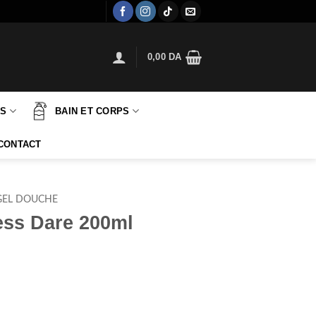
0,00
DA
TS
BAIN ET CORPS
CONTACT
GEL DOUCHE
ss Dare 200ml