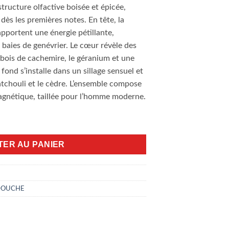
ructure olfactive boisée et épicée,
dès les premières notes. En tête, la
apportent une énergie pétillante,
 baies de genévrier. Le cœur révèle des
bois de cachemire, le géranium et une
e fond s’installe dans un sillage sensuel et
patchouli et le cèdre. L’ensemble compose
agnétique, taillée pour l’homme moderne.
 Dare 200ml
TER AU PANIER
DOUCHE