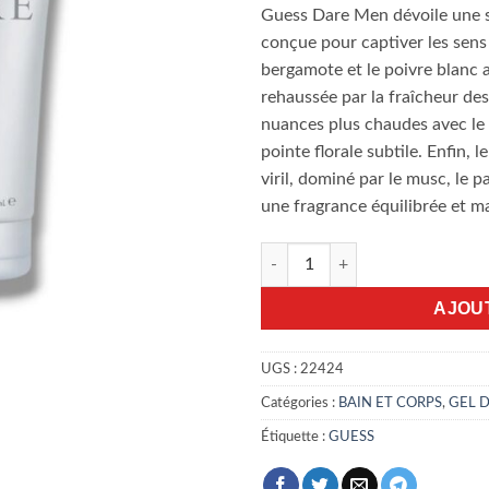
Guess Dare Men dévoile une st
conçue pour captiver les sens 
bergamote et le poivre blanc 
rehaussée par la fraîcheur des
nuances plus chaudes avec le 
pointe florale subtile. Enfin, l
viril, dominé par le musc, le 
une fragrance équilibrée et m
quantité de Gel Douche Guess
AJOU
UGS :
22424
Catégories :
BAIN ET CORPS
,
GEL 
Étiquette :
GUESS