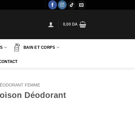
0,00
DA
TS
BAIN ET CORPS
CONTACT
ÉODORANT FEMME
Poison Déodorant