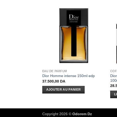
EAU DE PARFUM
COF
Dio
l EDP
Dior Homme intense 150ml edp
100
37.500,00
DA
28.
 PANIER
AJOUTER AU PANIER
L
Copyright 2026 ©
Odorem Dz