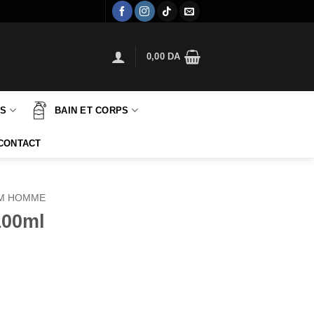
0,00
DA
TS
BAIN ET CORPS
CONTACT
M HOMME
100ml