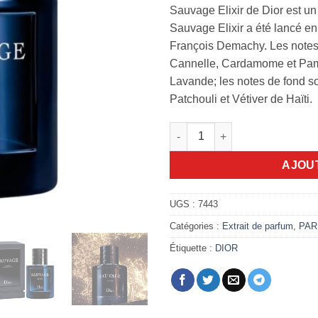
Sauvage Elixir de Dior est 
Sauvage Elixir a été lancé en
François Demachy. Les notes
Cannelle, Cardamome et Pamp
Lavande; les notes de fond so
Patchouli et Vétiver de Haïti.
quantité de Sauvage Elixir 100
AJOU
UGS :
7443
Catégories :
Extrait de parfum
,
PAR
Étiquette :
DIOR