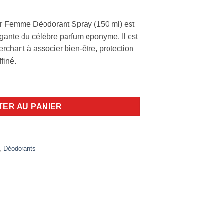
r Femme Déodorant Spray (150 ml) est
égante du célèbre parfum éponyme. Il est
erchant à associer bien-être, protection
ffiné.
our pour femme 150ml
TER AU PANIER
,
Déodorants