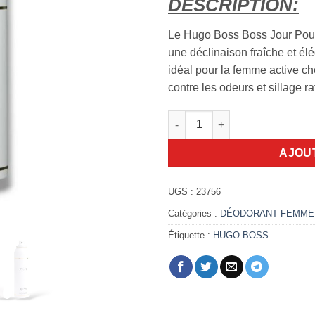
DESCRIPTION:
Le Hugo Boss Boss Jour Pou
une déclinaison fraîche et él
idéal pour la femme active ch
contre les odeurs et sillage ra
quantité de Deodorant Boss J
AJOU
UGS :
23756
Catégories :
DÉODORANT FEMME
Étiquette :
HUGO BOSS