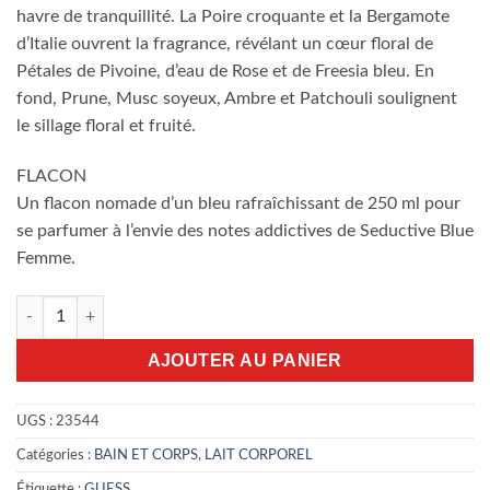
havre de tranquillité. La Poire croquante et la Bergamote
d’Italie ouvrent la fragrance, révélant un cœur floral de
Pétales de Pivoine, d’eau de Rose et de Freesia bleu. En
fond, Prune, Musc soyeux, Ambre et Patchouli soulignent
le sillage floral et fruité.
FLACON
Un flacon nomade d’un bleu rafraîchissant de 250 ml pour
se parfumer à l’envie des notes addictives de Seductive Blue
Femme.
quantité de Brume Guess seductive blue 250ml
AJOUTER AU PANIER
UGS :
23544
Catégories :
BAIN ET CORPS
,
LAIT CORPOREL
Étiquette :
GUESS