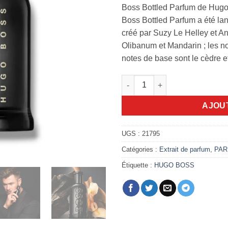
Boss Bottled Parfum de Hugo
Boss Bottled Parfum a été la
créé par Suzy Le Helley et A
Olibanum et Mandarin ; les not
notes de base sont le cèdre et 
quantité de Boss Bottled Parf
AJOU
UGS :
21795
Catégories :
Extrait de parfum
,
PAR
Étiquette :
HUGO BOSS