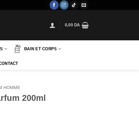
0,00
DA
TS
BAIN ET CORPS
CONTACT
M HOMME
arfum 200ml