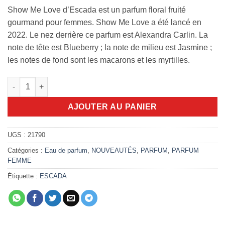
Show Me Love d’Escada est un parfum floral fruité
gourmand pour femmes. Show Me Love a été lancé en
2022. Le nez derrière ce parfum est Alexandra Carlin. La
note de tête est Blueberry ; la note de milieu est Jasmine ;
les notes de fond sont les macarons et les myrtilles.
quantité de Escada show me love Édition limitée 100ml EDP
AJOUTER AU PANIER
UGS :
21790
Catégories :
Eau de parfum
,
NOUVEAUTÉS
,
PARFUM
,
PARFUM
FEMME
Étiquette :
ESCADA