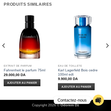
PRODUITS SIMILAIRES
EXTRAIT DE PARFUM
EAU DE TOILLETE
Karl Lagerfeld Bois cedre
Fahrenheit le parfum 75ml
100ml edt
29.000,00
DA
9.900,00
DA
AJOUTER AU PANIER
AJOUTER AU PANIER
Contactez-nous
Copyright 2026 ©
Odorem Dz
OPEN