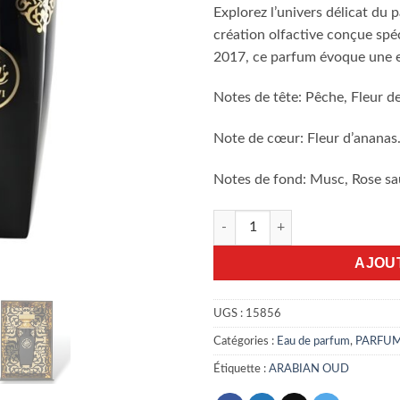
Explorez l’univers délicat du
création olfactive conçue sp
2017, ce parfum évoque une ex
Notes de tête: Pêche, Fleur d
Note de cœur: Fleur d’ananas
Notes de fond: Musc, Rose sa
quantité de Madawi 90ml EDP
AJOU
UGS :
15856
Catégories :
Eau de parfum
,
PARFU
Étiquette :
ARABIAN OUD