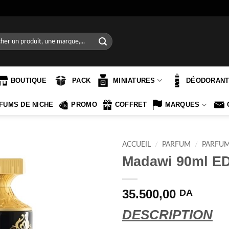
e
BOUTIQUE
PACK
MINIATURES
DÉODORAN
FUMS DE NICHE
PROMO
COFFRET
MARQUES
ACCUEIL
/
PARFUM
/
PARFU
Madawi 90ml E
35.500,00
DA
DESCRIPTION