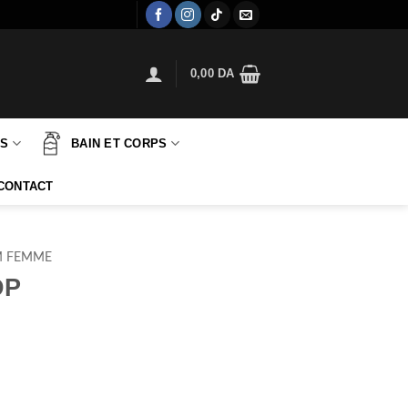
0,00
DA
TS
BAIN ET CORPS
CONTACT
M FEMME
DP