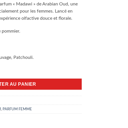
 parfum « Madawi » de Arabian Oud, une
écialement pour les femmes. Lancé en
périence olfactive douce et florale.
e pommier.
.
uvage, Patchouli.
TER AU PANIER
M
,
PARFUM FEMME