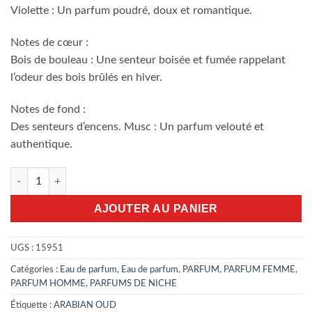
Violette : Un parfum poudré, doux et romantique.
Notes de cœur :
Bois de bouleau : Une senteur boisée et fumée rappelant
l’odeur des bois brûlés en hiver.
Notes de fond :
Des senteurs d’encens. Musc : Un parfum velouté et
authentique.
quantité de Musk Mubakhar 100 ml
AJOUTER AU PANIER
UGS :
15951
Catégories :
Eau de parfum
,
Eau de parfum
,
PARFUM
,
PARFUM FEMME
,
PARFUM HOMME
,
PARFUMS DE NICHE
Étiquette :
ARABIAN OUD