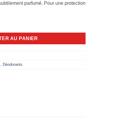
 subtilement parfumé. Pour une protection
ey pour Homme 75g
TER AU PANIER
E
,
Déodorants