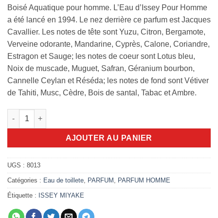
Boisé Aquatique pour homme. L’Eau d’Issey Pour Homme
a été lancé en 1994. Le nez derrière ce parfum est Jacques
Cavallier. Les notes de tête sont Yuzu, Citron, Bergamote,
Verveine odorante, Mandarine, Cyprès, Calone, Coriandre,
Estragon et Sauge; les notes de coeur sont Lotus bleu,
Noix de muscade, Muguet, Safran, Géranium bourbon,
Cannelle Ceylan et Réséda; les notes de fond sont Vétiver
de Tahiti, Musc, Cèdre, Bois de santal, Tabac et Ambre.
quantité de L'Eau d'Issey Pour Homme 200ml edt
AJOUTER AU PANIER
UGS :
8013
Catégories :
Eau de toillete
,
PARFUM
,
PARFUM HOMME
Étiquette :
ISSEY MIYAKE