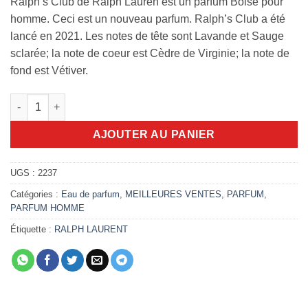
Ralph’s Club de Ralph Lauren est un parfum Boisé pour
homme. Ceci est un nouveau parfum. Ralph’s Club a été
lancé en 2021. Les notes de tête sont Lavande et Sauge
sclarée; la note de coeur est Cèdre de Virginie; la note de
fond est Vétiver.
quantité de Ralph's club 100ml EDP
AJOUTER AU PANIER
UGS :
2237
Catégories :
Eau de parfum
,
MEILLEURES VENTES
,
PARFUM
,
PARFUM HOMME
Étiquette :
RALPH LAURENT