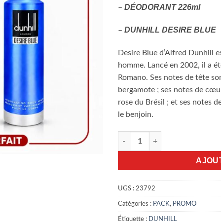
DÉODORANT 226ml
–
DUNHILL DESIRE BLUE
–
Desire Blue d’Alfred Dunhill 
homme. Lancé en 2002, il a ét
Romano. Ses notes de tête sont 
bergamote ; ses notes de cœur,
rose du Brésil ; et ses notes d
le benjoin.
quantité de Pack promo Dunhil
AJOU
UGS :
23792
Catégories :
PACK
,
PROMO
Étiquette :
DUNHILL