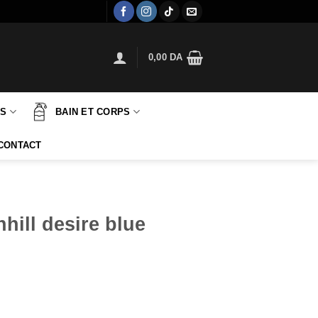
0,00
DA
TS
BAIN ET CORPS
CONTACT
ill desire blue