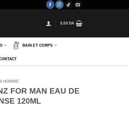
0,00
DA
TS
BAIN ET CORPS
CONTACT
M HOMME
Z FOR MAN EAU DE
NSE 120ML