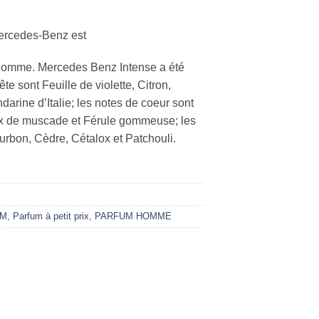
ercedes-Benz est
homme. Mercedes Benz Intense a été
te sont Feuille de violette, Citron,
rine d’Italie; les notes de coeur sont
ix de muscade et Férule gommeuse; les
urbon, Cèdre, Cétalox et Patchouli.
UM
,
Parfum à petit prix
,
PARFUM HOMME