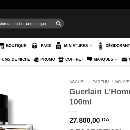
e
BOUTIQUE
PACK
MINIATURES
DÉODORAN
FUMS DE NICHE
PROMO
COFFRET
MARQUES
ACCUEIL
/
PARFUM
/
NOUVE
Guerlain L’Hom
100ml
27.800,00
DA