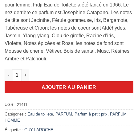
pour femme. Fidji Eau de Toilette a été lancé en 1966. Le
nez derrière ce parfum est Josephine Catapano. Les notes
de tête sont Jacinthe, Férule gommeuse, Iris, Bergamote,
Tubéreuse et Citron; les notes de coeur sont Aldéhydes,
Jasmin, Ylang-ylang, Clou de girofle, Racine d’iris,
Violette, Notes épicées et Rose; les notes de fond sont
Mousse de chêne, Vétiver, Bois de santal, Musc, Résines,
Ambre et Patchouli.
quantité de Fidji Eau de Toilette 50ml
AJOUTER AU PANIER
UGS :
21411
Catégories :
Eau de toillete
,
PARFUM
,
Parfum à petit prix
,
PARFUM
HOMME
Étiquette :
GUY LAROCHE