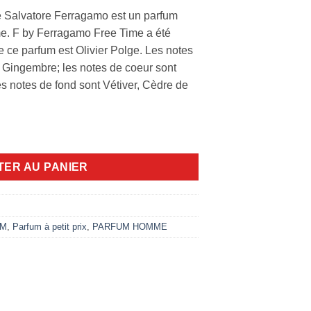
 Salvatore Ferragamo est un parfum
. F by Ferragamo Free Time a été
e ce parfum est Olivier Polge. Les notes
et Gingembre; les notes de coeur sont
s notes de fond sont Vétiver, Cèdre de
ee Time 100ml edt
TER AU PANIER
UM
,
Parfum à petit prix
,
PARFUM HOMME