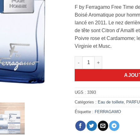
F by Ferragamo Free Time de
Boisé Aromatique pour homme
lancé en 2011. Le nez derrièr
de tête sont Citron d’Amalfi 
Poivre rose et Cardamome; le
Virginie et Musc.
quantité de F by Ferragamo Fr
AJOU
UGS :
3393
Catégories :
Eau de toillete
,
PARF
Étiquette :
FERRAGAMO