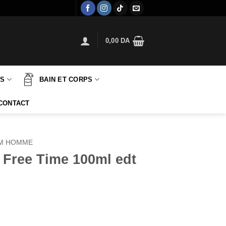
0,00
DA
TS
BAIN ET CORPS
CONTACT
M HOMME
 Free Time 100ml edt