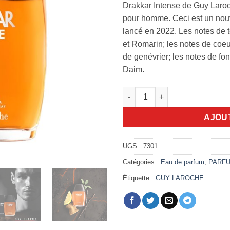
Drakkar Intense de Guy Laro
pour homme. Ceci est un nouv
lancé en 2022. Les notes de 
et Romarin; les notes de coe
de genévrier; les notes de fo
Daim.
quantité de Drakkar Intense 1
AJOU
UGS :
7301
Catégories :
Eau de parfum
,
PARF
Étiquette :
GUY LAROCHE