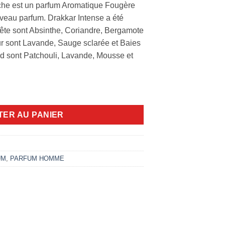
che est un parfum Aromatique Fougère
eau parfum. Drakkar Intense a été
tête sont Absinthe, Coriandre, Bergamote
ur sont Lavande, Sauge sclarée et Baies
nd sont Patchouli, Lavande, Mousse et
00ml edp
TER AU PANIER
UM
,
PARFUM HOMME