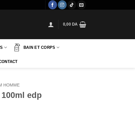
0,00
DA
TS
BAIN ET CORPS
CONTACT
M HOMME
 100ml edp