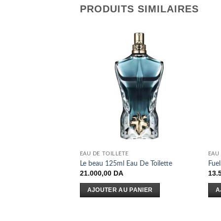
PRODUITS SIMILAIRES
RE DE STOCK
EAU DE TOILLETE
EAU
Cerruti 100ml
Le beau 125ml Eau De Toilette
Fuel
21.000,00
DA
13.
E
AJOUTER AU PANIER
A