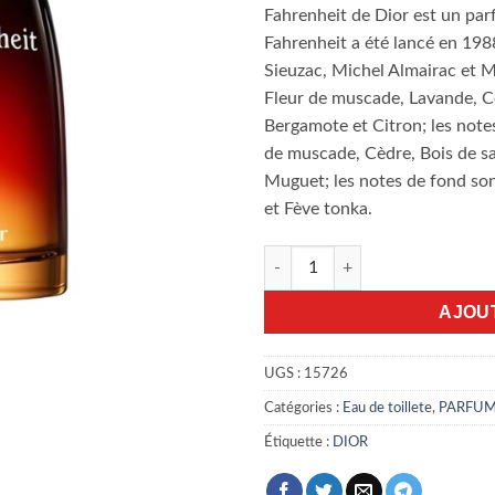
Fahrenheit de Dior est un p
Fahrenheit a été lancé en 198
Sieuzac, Michel Almairac et M
Fleur de muscade, Lavande, C
Bergamote et Citron; les notes
de muscade, Cèdre, Bois de san
Muguet; les notes de fond son
et Fève tonka.
quantité de Dior Fahrenheit 10
AJOU
UGS :
15726
Catégories :
Eau de toillete
,
PARFU
Étiquette :
DIOR