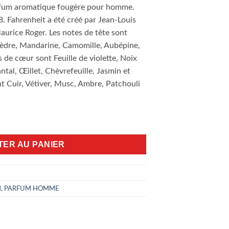
arfum aromatique fougère pour homme.
8. Fahrenheit a été créé par Jean-Louis
aurice Roger. Les notes de tête sont
èdre, Mandarine, Camomille, Aubépine,
 de cœur sont Feuille de violette, Noix
tal, Œillet, Chèvrefeuille, Jasmin et
t Cuir, Vétiver, Musc, Ambre, Patchouli
0ml edt
TER AU PANIER
M
,
PARFUM HOMME