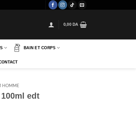
0,00
DA
TS
BAIN ET CORPS
CONTACT
M HOMME
 100ml edt