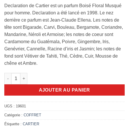
Declaration de Cartier est un parfum Boisé Floral Musqué
pour homme. Declaration a été lancé en 1998. Le nez
derrière ce parfum est Jean-Claude Ellena. Les notes de
tête sont Bigarade, Carvi, Bouleau, Bergamote, Coriandre,
Mandarine, Néroli et Armoise; les notes de coeur sont
Cardamome du Guatémala, Poivre, Gingembre, Iris,
Genévrier, Cannelle, Racine d’iris et Jasmin; les notes de
fond sont Vétiver de Tahiti, Thé, Cèdre, Cuir, Mousse de
chêne et Ambre.
quantité de Cartier Déclaration - Coffet Eau de toilette 50ml +g
AJOUTER AU PANIER
UGS :
19601
Catégorie :
COFFRET
Étiquette :
CARTIER