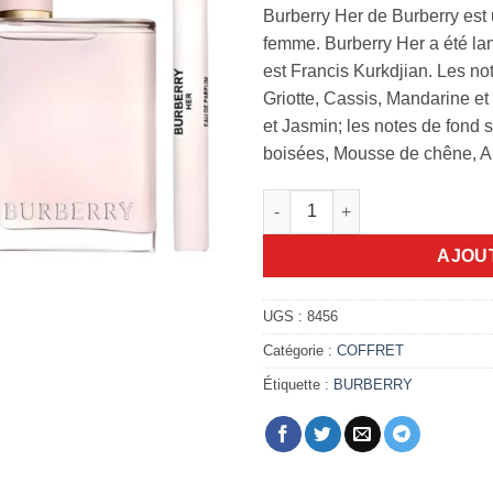
Burberry Her de Burberry est
femme. Burberry Her a été la
est Francis Kurkdjian. Les no
Griotte, Cassis, Mandarine et 
et Jasmin; les notes de fond 
boisées, Mousse de chêne, A
quantité de Coffret Travel 100
AJOU
UGS :
8456
Catégorie :
COFFRET
Étiquette :
BURBERRY