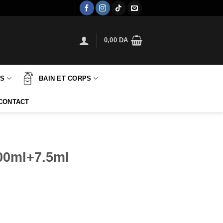
0,00
DA
TS
BAIN ET CORPS
CONTACT
100ml+7.5ml