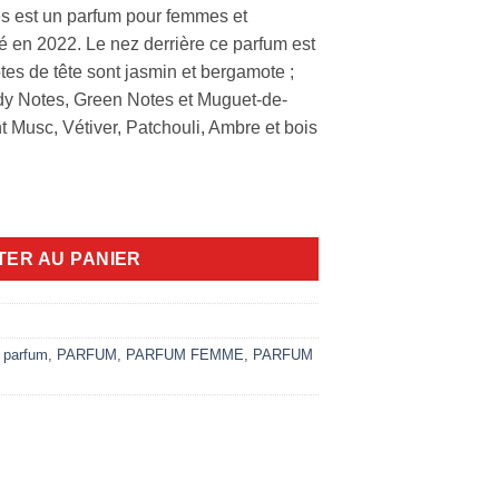
 est un parfum pour femmes et
en 2022. Le nez derrière ce parfum est
es de tête sont jasmin et bergamote ;
dy Notes, Green Notes et Muguet-de-
t Musc, Vétiver, Patchouli, Ambre et bois
100ml EDP
TER AU PANIER
 parfum
,
PARFUM
,
PARFUM FEMME
,
PARFUM