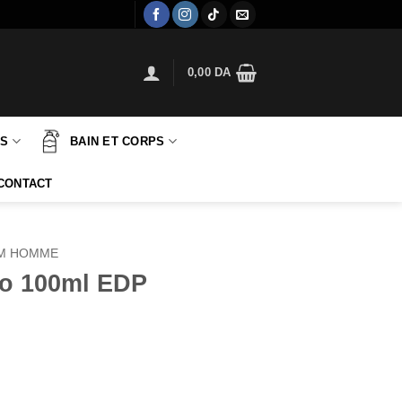
0,00
DA
TS
BAIN ET CORPS
CONTACT
M HOMME
o 100ml EDP