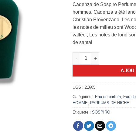
Cadenza de Sospiro Perfumes
hommes. Cadenza a été lancé 
Christian Provenzano. Les not
les notes de milieu sont Woo
vallée ; Les notes de fond son
de santal
quantité de Cadenza Sospiro 
AJOU
UGS :
21605
Catégories :
Eau de parfum
,
Eau de
HOMME
,
PARFUMS DE NICHE
Étiquette :
SOSPIRO