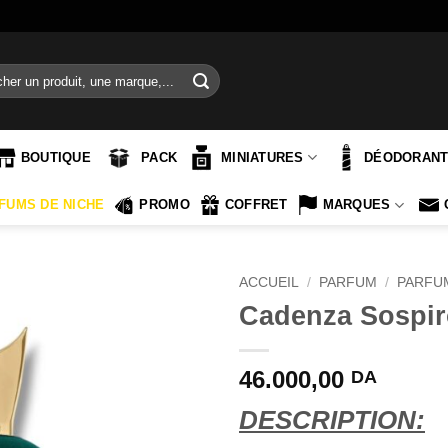
e
BOUTIQUE
PACK
MINIATURES
DÉODORAN
FUMS DE NICHE
PROMO
COFFRET
MARQUES
ACCUEIL
/
PARFUM
/
PARFU
Cadenza Sospir
46.000,00
DA
DESCRIPTION: