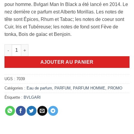
24.000,00 DA.
22.000,00 DA
pour homme. Bvlgari Man In Black a été lancé en 2014. Le
nez derrière ce parfum est Alberto Morillas. Les notes de
tête sont Épices, Rhum et Tabac; les notes de coeur sont
Cuir, Iris et Tubéreuse; les notes de fond sont Fève de
tonka, Bois de gaïac et Benjoin.
quantité de Bvlgari Man In Black 100ml edp
AJOUTER AU PANIER
UGS :
7039
Catégories :
Eau de parfum
,
PARFUM
,
PARFUM HOMME
,
PROMO
Étiquette :
BVLGARI