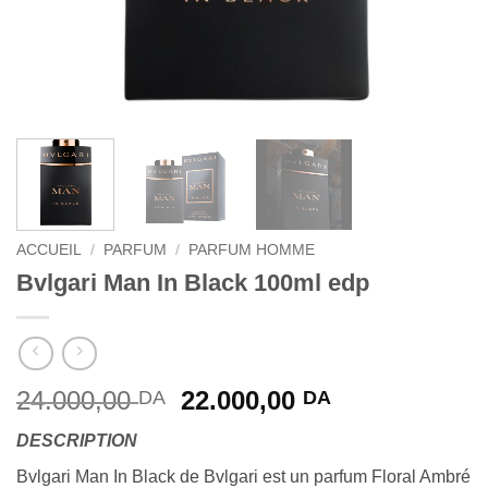
ACCUEIL
/
PARFUM
/
PARFUM HOMME
Bvlgari Man In Black 100ml edp
Le
Le
24.000,00
22.000,00
DA
DA
prix
prix
DESCRIPTION
initial
actuel
était :
est :
Bvlgari Man In Black de Bvlgari est un parfum Floral Ambré