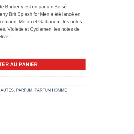
de Burberry est un parfum Boisé
ry Brit Splash for Men a été lancé en
 Romarin, Melon et Galbanum; les notes
s, Violette et Cyclamen; les notes de
iver.
sh 200ml edt
TER AU PANIER
EAUTÉS
,
PARFUM
,
PARFUM HOMME