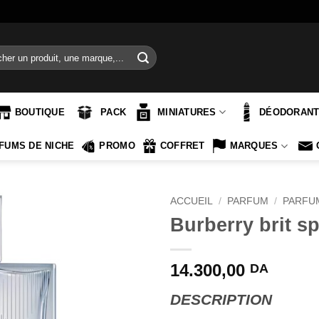
e
BOUTIQUE
PACK
MINIATURES
DÉODORAN
FUMS DE NICHE
PROMO
COFFRET
MARQUES
ACCUEIL
/
PARFUM
/
PARFU
Burberry brit s
14.300,00
DA
DESCRIPTION