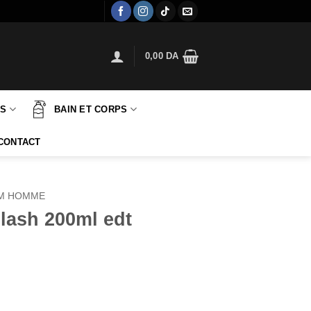
0,00
DA
TS
BAIN ET CORPS
CONTACT
M HOMME
plash 200ml edt