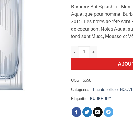
Burberry Brit Splash for Men 
Aquatique pour homme. Burber
2015. Les notes de tête sont
de coeur sont Notes Aquatique
fond sont Musc, Mousse et Vét
quantité de Burberry brit spla
AJOU
UGS :
5558
Catégories :
Eau de toillete
,
NOUV
Étiquette :
BURBERRY