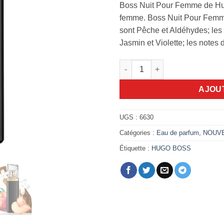
Boss Nuit Pour Femme de Hug
femme. Boss Nuit Pour Femme
sont Pêche et Aldéhydes; les
Jasmin et Violette; les notes
quantité de Boss Nuit pour F
AJOU
UGS :
6630
Catégories :
Eau de parfum
,
NOUV
Étiquette :
HUGO BOSS