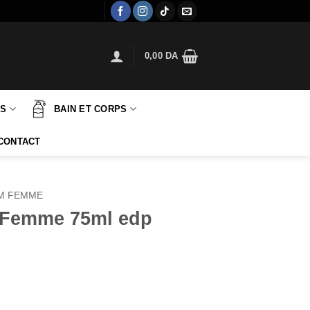
0,00
DA
TS
BAIN ET CORPS
CONTACT
M FEMME
 Femme 75ml edp