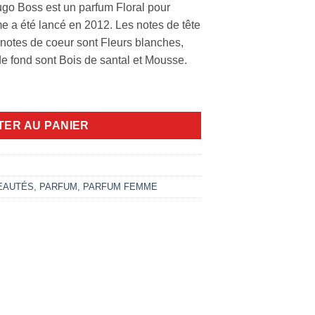
o Boss est un parfum Floral pour
 a été lancé en 2012. Les notes de tête
 notes de coeur sont Fleurs blanches,
 de fond sont Bois de santal et Mousse.
emme 75ml edp
TER AU PANIER
EAUTÉS
,
PARFUM
,
PARFUM FEMME