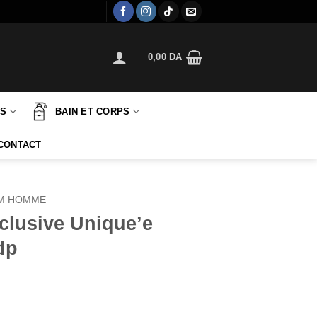
0,00
DA
TS
BAIN ET CORPS
CONTACT
M HOMME
xclusive Unique’e
dp