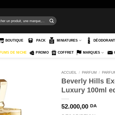
e
BOUTIQUE
PACK
MINIATURES
DÉODORAN
FUMS DE NICHE
PROMO
COFFRET
MARQUES
ACCUEIL
/
PARFUM
/
PARFU
Beverly Hills E
Luxury 100ml e
52.000,00
DA