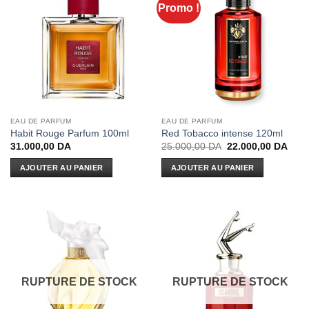
Promo !
EAU DE PARFUM
EAU DE PARFUM
Habit Rouge Parfum 100ml
Red Tobacco intense 120ml
Le
Le
31.000,00
DA
25.000,00
DA
22.000,00
DA
prix
prix
initial
actue
AJOUTER AU PANIER
AJOUTER AU PANIER
était :
est :
25.000,00 DA.
22.0
RUPTURE DE STOCK
RUPTURE DE STOCK