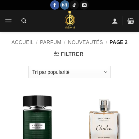
Passer
au
contenu
ACCUEIL
/
PARFUM
/
NOUVEAUTÉS
/
PAGE 2
FILTRER