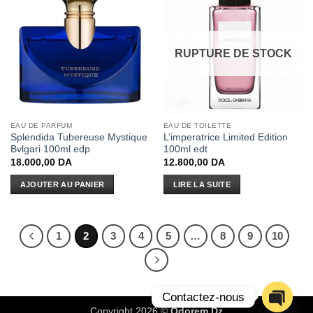
RUPTURE DE STOCK
EAU DE PARFUM
EAU DE TOILETTE
Splendida Tubereuse Mystique
L’imperatrice Limited Edition
Bvlgari 100ml edp
100ml edt
18.000,00
DA
12.800,00
DA
AJOUTER AU PANIER
LIRE LA SUITE
1
2
3
4
5
…
8
9
10
Contactez-nous
Copyright 2026 ©
Odorem Dz