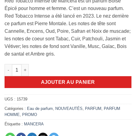
Red Tobacco Intense de Mancera est un parfum Boisé
25.000,00 DA.
22.000,00 DA
Épicé pour homme et femme. C’est un nouveau parfum.
Red Tobacco Intense a été lancé en 2023. Le nez derrière
ce parfum est Pierre Montale. Les notes de tête sont
Cannelle, Encens, Oud, Poire, Safran et Noix de muscade;
les notes de coeur sont Tabac, Cuir, Patchouli, Jasmin et
Vétiver; les notes de fond sont Vanille, Musc, Gaïac, Bois
de santal et Ambre gris.
quantité de Red Tobacco intense 120ml
AJOUTER AU PANIER
UGS :
15739
Catégories :
Eau de parfum
,
NOUVEAUTÉS
,
PARFUM
,
PARFUM
HOMME
,
PROMO
Étiquette :
MANCERA