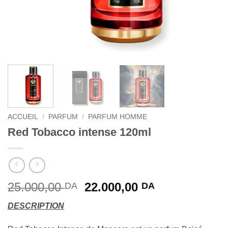
ACCUEIL
/
PARFUM
/
PARFUM HOMME
Red Tobacco intense 120ml
Le
Le
25.000,00
22.000,00
DA
DA
prix
prix
DESCRIPTION
initial
actuel
était :
est :