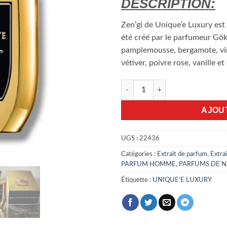
DESCRIPTION:
Zen’gi de Unique’e Luxury est
été créé par le parfumeur Gök
pamplemousse, bergamote, vin
vétiver, poivre rose, vanille et
quantité de Zen’gi Unique'e Lu
AJOU
UGS :
22436
Catégories :
Extrait de parfum
,
Extra
PARFUM HOMME
,
PARFUMS DE N
Étiquette :
UNIQUE'E LUXURY