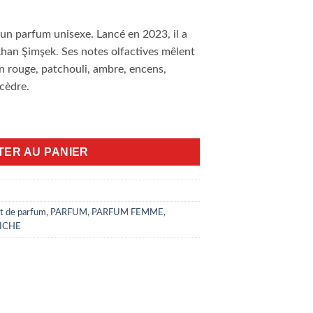
 un parfum unisexe. Lancé en 2023, il a
han Şimşek. Ses notes olfactives mêlent
 rouge, patchouli, ambre, encens,
 cèdre.
xury 100ml extrait Parfum
TER AU PANIER
it de parfum
,
PARFUM
,
PARFUM FEMME
,
ICHE