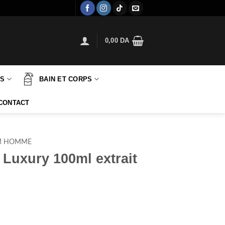
0,00
DA
TS
BAIN ET CORPS
CONTACT
M HOMME
 Luxury 100ml extrait