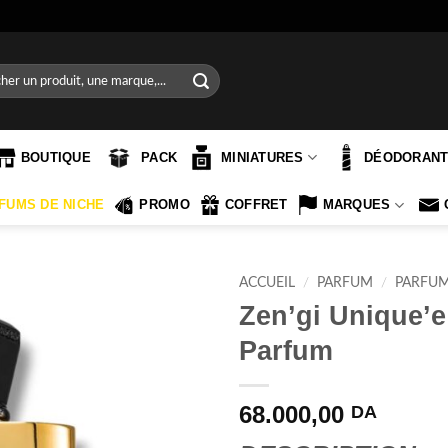
e
BOUTIQUE
PACK
MINIATURES
DÉODORAN
FUMS DE NICHE
PROMO
COFFRET
MARQUES
ACCUEIL
/
PARFUM
/
PARFU
Zen’gi Unique’e
Parfum
68.000,00
DA