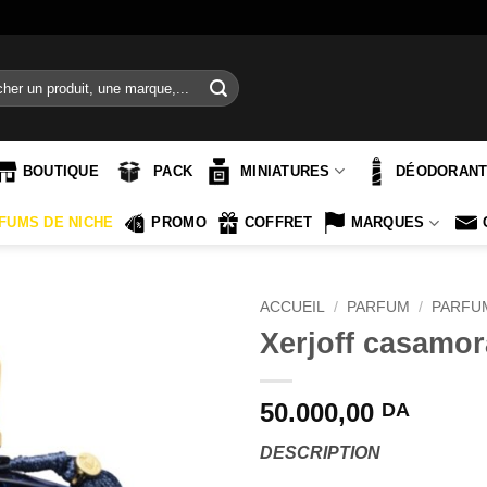
e
BOUTIQUE
PACK
MINIATURES
DÉODORAN
FUMS DE NICHE
PROMO
COFFRET
MARQUES
ACCUEIL
/
PARFUM
/
PARFU
Xerjoff casamor
50.000,00
DA
DESCRIPTION