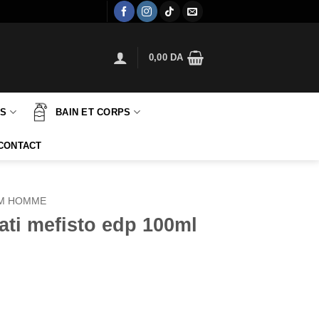
0,00
DA
TS
BAIN ET CORPS
CONTACT
M HOMME
ati mefisto edp 100ml