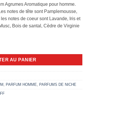
arfum Agrumes Aromatique pour homme.
 Les notes de tête sont Pamplemousse,
 les notes de coeur sont Lavande, Iris et
Musc, Bois de santal, Cèdre de Virginie
 mefisto edp 100ml
TER AU PANIER
UM
,
PARFUM HOMME
,
PARFUMS DE NICHE
FF