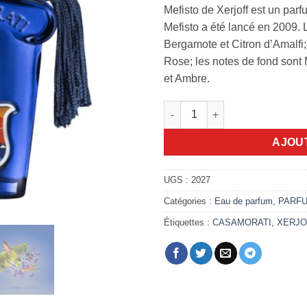
Mefisto de Xerjoff est un p
Mefisto a été lancé en 2009.
Bergamote et Citron d’Amalfi;
Rose; les notes de fond sont 
et Ambre.
quantité de Xerjoff casamorati
AJOU
UGS :
2027
Catégories :
Eau de parfum
,
PARF
Étiquettes :
CASAMORATI
,
XERJO