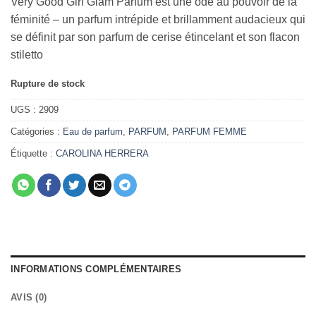
Very Good Girl Glam Parfum est une ode au pouvoir de la
féminité – un parfum intrépide et brillamment audacieux qui
se définit par son parfum de cerise étincelant et son flacon
stiletto
Rupture de stock
UGS :
2909
Catégories :
Eau de parfum
,
PARFUM
,
PARFUM FEMME
Étiquette :
CAROLINA HERRERA
INFORMATIONS COMPLÉMENTAIRES
AVIS (0)