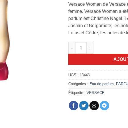
Versace Woman de Versace e
femme. Versace Woman a été 
parfum est Christine Nagel. L
Jasmin et Bergamote; les not
Lotus et Cèdre; les notes de 
quantité de Versace woman 1
AJOU
UGS :
13446
Catégories :
Eau de parfum
,
PARF
Étiquette :
VERSACE