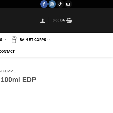
0,00
DA
TS
BAIN ET CORPS
CONTACT
M FEMME
 100ml EDP