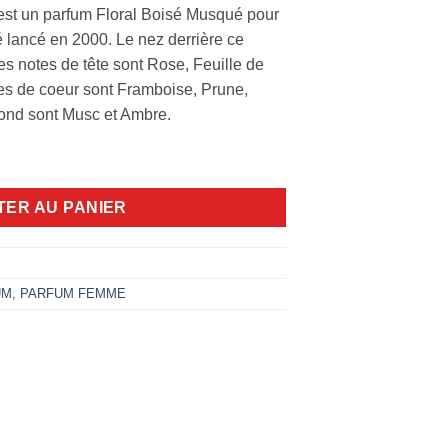
st un parfum Floral Boisé Musqué pour
lancé en 2000. Le nez derrière ce
es notes de tête sont Rose, Feuille de
es de coeur sont Framboise, Prune,
fond sont Musc et Ambre.
00ml EDP
TER AU PANIER
UM
,
PARFUM FEMME